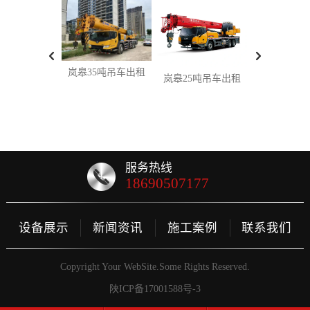
安康35吨
岚皋35吨吊车出租
岚皋25吨吊车出租
服务热线
18690507177
设备展示
新闻资讯
施工案例
联系我们
Copyright Your WebSite.Some Rights Reserved.
陕ICP备17001588号-3