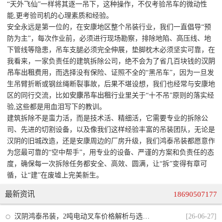
“天外飞仙”一样将其逐一吊下，这种操作，不仅考验吊车的微动性
能,更考验司机的心理素质和经验。
安全永远是第一位的，在安康地区整个吊装行业，我们一直倡导“预
防为主”，每次作业前，必须进行现场勘察，排除地陷、高压线、地
下管线等隐患，吊车支腿必须完全伸展，垫脚枕木必须坚实可靠，在
我看来，一家负责任的建筑拆除公司，绝不会为了省几百块钱的
汉阴
吊车出租
费用，而选择没有保险、证照不全的“黑吊车”，因为一旦发
生吊臂折断或钢丝绳断裂事故，后果不堪设想，我们也经常与安康地
区的同行交流，比如
安康吊车出租
行业里关于“十不吊”原则的落实经
验,这些都是用血泪写下的教训。
建筑拆除不是蛮力活，而是技术活、精细活，它需要专业的拆除公
司、先进的切割设备，以及像我们这样经验丰富的吊装团队，无论是
汉阴的旧城改造，还是安康周边的厂房升级，我们鸿泰吊装都愿意作
为您最可靠的“空中帮手”，用专业的设备、严谨的方案和负责任的态
度，确保每一次拆除任务都安全、高效、圆满，让“拆”变得有章可
循，让“建”在废墟上完美新生。
最新资讯
18690507177
汉阴鸿泰吊装，2吨电动叉车价格解析与选购指南
[26-06-27]